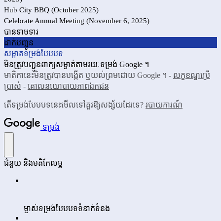
Hub City BBQ (October 2025)
Celebrate Annual Meeting (November 6, 2025)
បាន​ទាមទារ
ដាក់បញ្ជូន
សម្អាត​ទម្រង់​បែបបទ
មិន​ត្រូវ​បញ្ជូន​ពាក្យ​សម្ងាត់​តាម​រយៈ​ទម្រង់ Google ។
មាតិកា​នេះមិន​ត្រូវ​បាន​បង្កើត ឬ​យល់​ព្រម​ដោយ Google ។ -
លក្ខខណ្ឌ​ប្រើ
ប្រាស់
-
គោល​នយោបាយ​ភាព​ឯកជន
តើទម្រង់​បែបបទនេះ​មើលទៅ​គួរឱ្យ​សង្ស័យ​ដែរទេ?
របាយការណ៍
ទម្រង់
ជំនួយ និង​មតិ​កែ​លម្អ
ម្ចាស់ទម្រង់បែបបទទំនាក់ទំនង