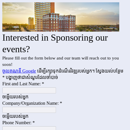
Interested in Sponsoring our
events?
Please fill out the form below and our team will reach out to you
soon!
ចូលគណនី Google
ដើម្បី​រក្សា​ទុក​ដំណើរ​វិវឌ្ឍ​របស់​អ្នក។
ស្វែងយល់​បន្ថែម
* បង្ហាញ​ថា​ជា​សំណួរ​ដែល​ចាំបាច់
First and Last Name:
*
ចម្លើយ​របស់​អ្នក
Company/Organization Name:
*
ចម្លើយ​របស់​អ្នក
Phone Number:
*